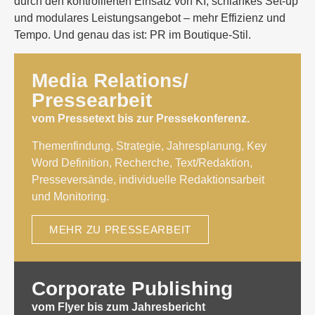
durch den kontrollierten Einsatz von KI, schlankes Set-up
und modulares Leistungsangebot – mehr Effizienz und
Tempo. Und genau das ist: PR im Boutique-Stil.
Media Relations/
Pressearbeit
vom Pressetext bis zur Pressekonferenz.
Themenfindung, Strategie, Jahresplanung, Key
Word Definition, Recherche, Text/Redaktion,
Presseversände, individuelle Redaktionsarbeit
und Monitoring.
MEHR ZU PRESSEARBEIT
Corporate Publishing
vom Flyer bis zum Jahresbericht